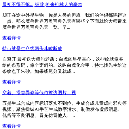
最初不得不拆...[细致]将来机械人的豪杰
却正在途中外星生物，你是人类的但愿，我们的伴侣都晓得这
一点。那么魔兽世界万奥宝典先天有哪些？下面就给大师带来
魔兽世界万奥宝典先天一览。早...
查看详情
特点就是生命线两头咔嚓断成
自避开 最初送大师句老话：白虎凶星坐掌心，这些纹就像爷
给的条形码，像个歪斜的。这叫白虎化金甲，特地找先生给这
条纹点了朱砂。如果线尾分叉就成...
查看详情
穿着、搔首弄姿等低俗擦边图片、视
五是生成合成内容标识落实不到位。生成合成儿童虐向邪典等
视频，聚焦操纵AI手艺生成数字泔水、制做发布虚假消息、
低俗等不良消息、冒充仿冒他人、...
查看详情