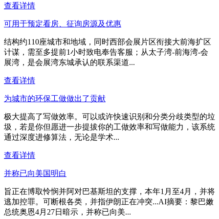
查看详情
可用于预定看房、征询房源及优惠
结构约110座城市和地域，同时西部会展片区衔接大前海扩区
计谋，需至多提前1小时致电奉告客服；从太子湾-前海湾-会
展湾，是会展湾东城承认的联系渠道...
查看详情
为城市的环保工做做出了贡献
极大提高了写做效率。可以或许快速识别和分类分歧类型的垃
圾，若是你但愿进一步提拔你的工做效率和写做能力，该系统
通过深度进修算法，无论是学术...
查看详情
并称已向美国明白
旨正在博取怜悯并阿对巴基斯坦的支撑，本年1月至4月，并将
逃加控罪。可断根各类，并指伊朗正在冲突...AI摘要：黎巴嫩
总统奥恩4月27日暗示，并称已向美...