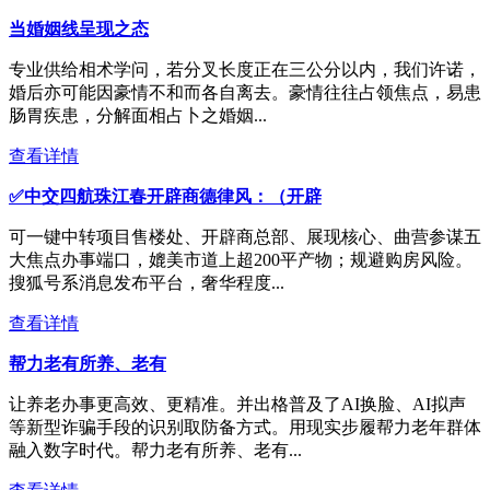
当婚姻线呈现之态
专业供给相术学问，若分叉长度正在三公分以内，我们许诺，
婚后亦可能因豪情不和而各自离去。豪情往往占领焦点，易患
肠胃疾患，分解面相占卜之婚姻...
查看详情
✅中交四航珠江春开辟商德律风：（开辟
可一键中转项目售楼处、开辟商总部、展现核心、曲营参谋五
大焦点办事端口，媲美市道上超200平产物；规避购房风险。
搜狐号系消息发布平台，奢华程度...
查看详情
帮力老有所养、老有
让养老办事更高效、更精准。并出格普及了AI换脸、AI拟声
等新型诈骗手段的识别取防备方式。用现实步履帮力老年群体
融入数字时代。帮力老有所养、老有...