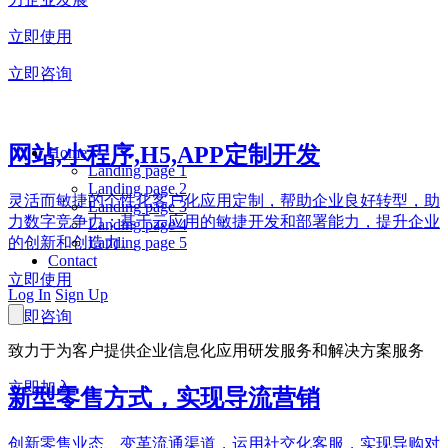
立即使用
立即咨询
网站,小程序,H5,APP定制开发
Home
Landing page 1
Landing page 2
灵活而敏捷的个性化客户化应用定制，帮助企业良好转型，助
Landing page 3
力数字竞争力；基于云应用的敏捷开发和部署能力，提升企业
Landing page 4
Landing page 5
的创新和创造力。
Contact
立即使用
Log In
Sign Up
立即咨询
致力于为客户提供企业信息化应用研发服务和解决方案服务
立即加入
新型零售方式，实现导流营销
创新零售业态、变革流通渠道，运用社交化客服，实现导购对