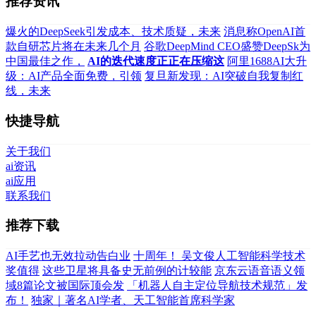
推荐资讯
爆火的DeepSeek引发成本、技术质疑，未来
消息称OpenAI首
款自研芯片将在未来几个月
谷歌DeepMind CEO盛赞DeepSk为
中国最佳之作，
AI的迭代速度正正在压缩这
阿里1688AI大升
级：AI产品全面免费，引领
复旦新发现：AI突破自我复制红
线，未来
快捷导航
关于我们
ai资讯
ai应用
联系我们
推荐下载
AI手艺也无效拉动告白业
十周年！ 吴文俊人工智能科学技术
奖值得
这些卫星将具备史无前例的计较能
京东云语音语义领
域8篇论文被国际顶会发
「机器人自主定位导航技术规范」发
布！
独家｜著名AI学者、天工智能首席科学家