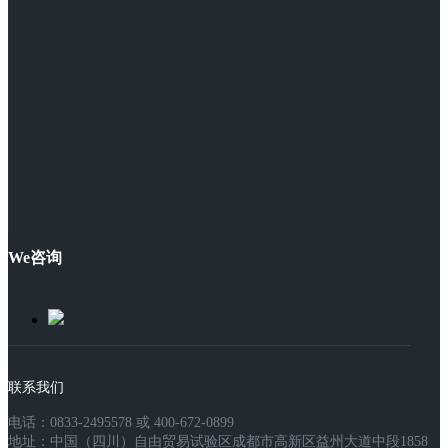
We咨询
联系我们
电话：0833-2495578 或 400-672-0899
地址：中国（四川）自由贸易试验区成都市高新区益州大道中段1858