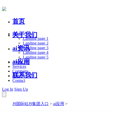
首页
关于我们
Home
Landing page 1
Landing page 2
ai资讯
Landing page 3
Landing page 4
Landing page 5
ai应用
About Us
Services
Company
联系我们
Blog
Contact
Log In
Sign Up
J9国际站J9集团入口
>
ai应用
>