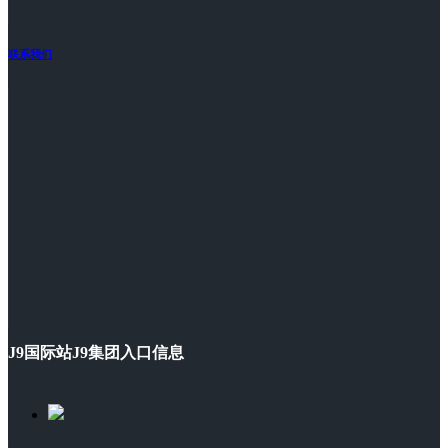
联系我们
J9国际站J9集团入口信息