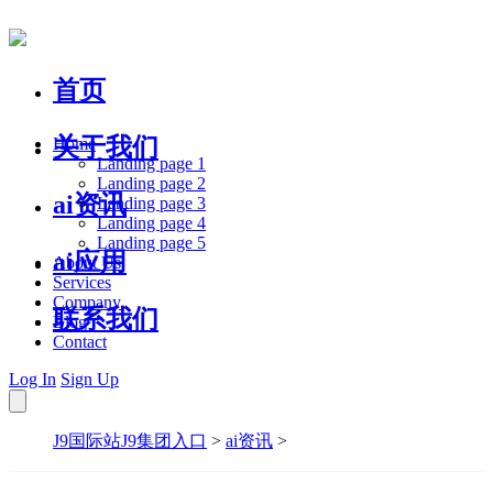
首页
关于我们
Home
Landing page 1
Landing page 2
ai资讯
Landing page 3
Landing page 4
Landing page 5
ai应用
About Us
Services
Company
联系我们
Blog
Contact
Log In
Sign Up
J9国际站J9集团入口
>
ai资讯
>