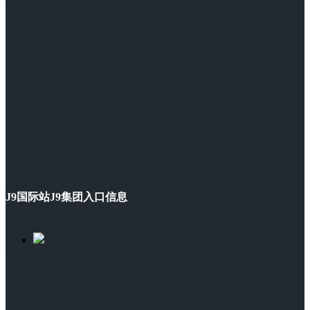
J9国际站J9集团入口信息