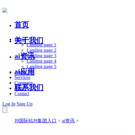
首页
关于我们
Home
Landing page 1
Landing page 2
ai资讯
Landing page 3
Landing page 4
Landing page 5
ai应用
About Us
Services
Company
联系我们
Blog
Contact
Log In
Sign Up
J9国际站J9集团入口
>
ai资讯
>