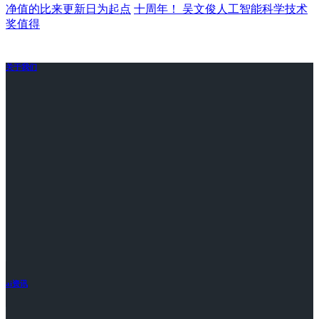
净值的比来更新日为起点
十周年！ 吴文俊人工智能科学技术
奖值得
关于我们
ai资讯