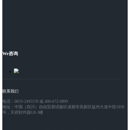
We咨询
联系我们
电话：0833-2495578 或 400-672-0899
地址：中国（四川）自由贸易试验区成都市高新区益州大道中段1858
号，天府软件园G8-3楼