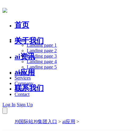
首页
关于我们
Home
Landing page 1
Landing page 2
ai资讯
Landing page 3
Landing page 4
Landing page 5
ai应用
About Us
Services
Company
联系我们
Blog
Contact
Log In
Sign Up
J9国际站J9集团入口
>
ai应用
>